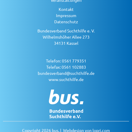
Kontakt
Impressum
Datenschutz
Bundesverband Suchthilfe e. V.
Wilhelmshöher Allee 273
34131 Kassel
Telefon: 0561 779351
Telefax: 0561 102883
bundesverband@suchthilfe.de
www.suchthilfe.de
Copyright 2026 bus. | Webdesign von
lopri.com