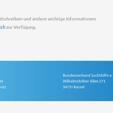
undschreiben und andere wichtige Informationen
ich
zur Verfügung.
Bundesverband Suchthilfe e. 
um
Wilhelmshöher Allee 273
utz
34131 Kassel
Telefon: 0561 779351
Telefax: 0561 102883