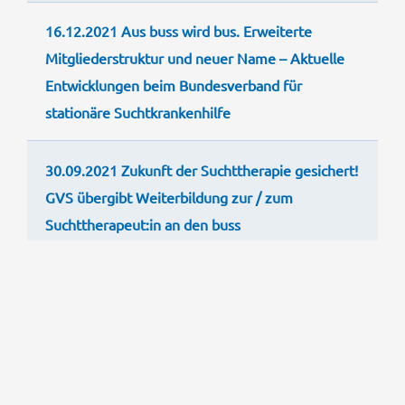
16.12.2021 Aus buss wird bus. Erweiterte
Mitgliederstruktur und neuer Name – Aktuelle
Entwicklungen beim Bundesverband für
stationäre Suchtkrankenhilfe
30.09.2021 Zukunft der Suchttherapie gesichert!
GVS übergibt Weiterbildung zur / zum
Suchttherapeut:in an den buss
15.04.2021 buss wählt neuen Vorstand. Zwei
neue Mitglieder, sieben im Amt bestätigt
06.01.2021 Corinna Mäder-Linke ist neue
Geschäftsführerin des buss.